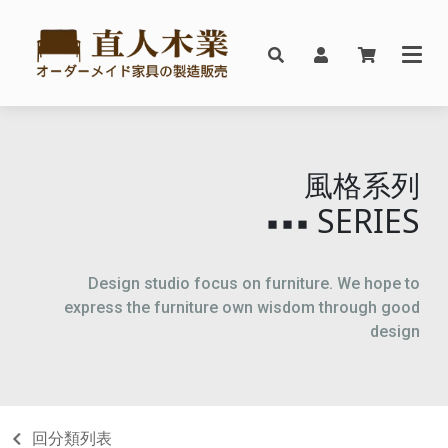
風格系列
SERIES
▪▪▪
Design studio focus on furniture. We hope to
express the furniture own wisdom through good
design
回分類列表