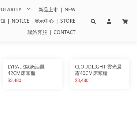
ULARITY
新品上市 ❘ NEW
RIES
 ❘ NOTICE
展示中心 ❘ STORE
RODUCT
NEW
IES
聯絡客服 ❘ CONTACT
現代風格
設計師款
日系風格
客廳
北歐風格
廚房
簡約風格
臥室
工業風格
書房
鄉村風格
DIY商品
實木系列
木地板
陶板系列
訂製床組
玄關櫃
櫥櫃
床組
書櫃
系統板系列
訂製沙發
鞋櫃
立櫃
床墊
書桌椅
綠建材面板系列
電視櫃
餐桌椅
衣櫃
升降桌
展示櫃
斗櫃
DORIS 現代風系列
STAR 北歐風系列
極簡風白榆木系列
AVERY 現代輕奢風系列
雲白淺榆木系列
APPLE 工業風系列
茶几
床頭櫃
RENE 白榆木系列
COFFEE 淺桐木系列
ELLIE 生活美學系列
FIONA 當代日系風系列
COUNTRY 鄉村風系列
NELSON 松木系列
LYRA 北歐奶油風
CLOUDLIGHT 雲光晨
沙發
化妝桌
ELLE 白榆木系列
STABLE 原木風系列
ASH 白橡木系列
DORA 設計風系列
ROSE 玫瑰白系列
ABEL 淺胡桃系列
北歐霧灰系列
ALEX 胡挑木系列
OAK 簡約系列
IVY 當代日系風系列
SUNNE 簡約生活系列
BRAC 層木系列
42CM床頭櫃
霧40CM床頭櫃
莫蘭迪奶油雲朵系列
CASAR 原木風格系列
ANTE 原木風格系列
JOY 現代日系風系列
VIEW 北美楓木系列
CELLO 明亮簡約系列
COCO 北歐風系列
EDWARD 北歐風系列
TIFFANY 白雪杉系列
VENUS 白榆木系列
LIVE 潔白生活系列
HARDWOOD 工業風
$3,480
$3,480
UL 莫蘭迪奶油風系列
OLIVER 古橡木系列
BOSTON 原切木系列
ROLA 白榆木系列
NORTH 北美楓木系列
LIGHT 輕工業風系列
RJ 現代奶油風系列
HAPPER 北歐風系列
COCO 橡木系列
MELODY 現代風系列
TINA 復古木系列
MAKE 積層木系列
RJ 北歐奶油風系列
HOUSE 北歐風系列
COLOR 清新風系列
MZ 當代日系風系列
RITA 白橡木系列
STEEL 積層木系列
DA 奶油白榆木系列
MORAND 北美橡木系列
ERIC 原切木系列
卓越當代系列
COCO 奶油風系列
STYLE 積層木系列
CLOUDLIGHT 雲光晨霧系列
OAK 橡木系列
HONEY 簡約系列
現代布織紋系列
COCO 田園奶油風系列
KELT 積層木系列
MIREN 柔霧奶油風系列
WELL 水古桐木系列
IESON 白橡木系列
綠建材溫馨系列
NEW YORK 北美楓木
NEW DAY 工業風系列
NU 柔光奶油風系列
SILVER 白橡木系列
JOES 原切木系列
卓越現代風
NARIA 奶油風系列
WILLIAN 胡桃木
ZX 現代奶油風系列
SIMPLE 北歐風系列
KELLY 白橡木系列
LIN 淺胡桃系列
CAN 古橡木系列
ASHLEY 仿古橡木系列
MEAN 北歐風系列
SUN 貓抓布系列
CARL 系列
ESPERA 日式簡約系列
LEO 北歐風系列
SPACE 簡單生活系列
GINO 系列
SWEET 白榆木系列
COLOR 北歐風系列
HANA 日系風系列
FUTURE 北歐風系列
TIME 現代風系列
MIRO 北歐風系列
ELENA 日系風系列
DA 白楓木系列
DA 白榆木系列
莫蘭迪布紋系列
UL 白榆木系列
北歐白楓木系列
TESS 淺橡極簡風