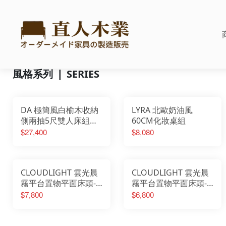
風格系列 ❘ SERIES
DA 極簡風白榆木收納
LYRA 北歐奶油風
側兩抽5尺雙人床組搭
60CM化妝桌組
配床邊櫃
$27,400
$8,080
CLOUDLIGHT 雲光晨
CLOUDLIGHT 雲光晨
霧平台置物平面床頭-6
霧平台置物平面床頭-5
尺
尺
$7,800
$6,800