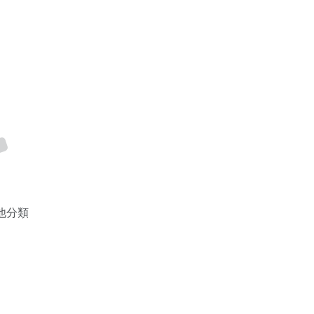
SNOW 北歐風白楓木系列
JASPER 現代簡約風系列
NINA 北歐簡約風系列
RENATA 現代簡約風系列
BOBO 北歐韵彩簡約風
MILA 輕奢簡約風系列
ERIC 北歐柔光系列
DA 簡約風淺楓木系列
LYRA 北歐奶油風系列
他分類