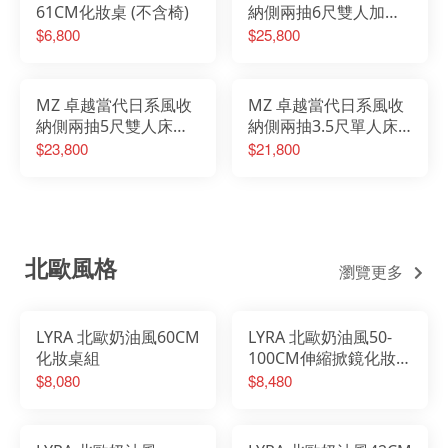
61CM化妝桌 (不含椅)
納側兩抽6尺雙人加大
床組搭配床邊櫃 (附
$6,800
$25,800
USB插座)
MZ 卓越當代日系風收
MZ 卓越當代日系風收
納側兩抽5尺雙人床組
納側兩抽3.5尺單人床
搭配床邊櫃 (附USB插
組搭配床邊櫃 (附USB
$23,800
$21,800
座)
插座)
北歐風格
瀏覽更多
LYRA 北歐奶油風60CM
LYRA 北歐奶油風50-
化妝桌組
100CM伸縮掀鏡化妝桌
椅組
$8,080
$8,480