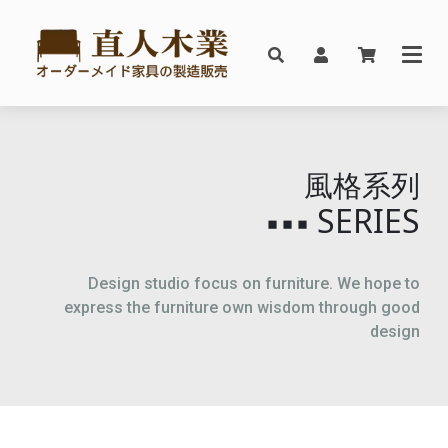
風格系列
SERIES
▪▪▪
Design studio focus on furniture. We hope to
express the furniture own wisdom through good
design