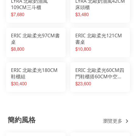
LYRA 北歐奶油風
LYRA 北歐奶油風42CM
109CM三斗櫃
床頭櫃
$7,680
$3,480
ERIC 北歐柔光97CM書
ERIC 北歐柔光121CM
桌
書桌
$8,800
$10,800
ERIC 北歐柔光180CM
ERIC 北歐柔光60CM四
鞋櫃組
門鞋櫃搭60CM中空鞋
櫃
$30,400
$23,600
簡約風格
瀏覽更多