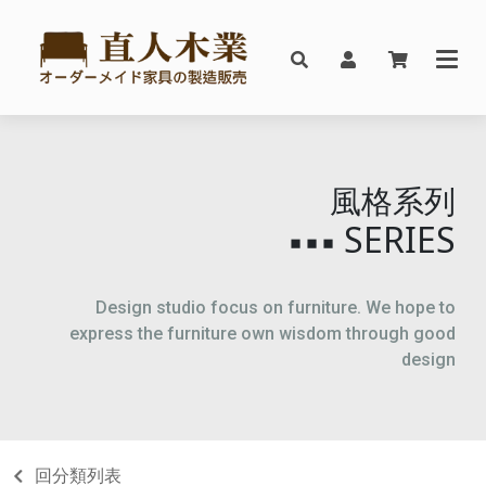
風格系列
SERIES
▪▪▪
Design studio focus on furniture. We hope to
express the furniture own wisdom through good
design
回分類列表