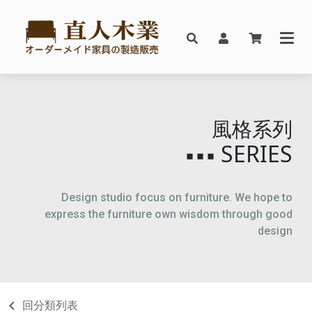
風格系列
SERIES
▪▪▪
Design studio focus on furniture. We hope to
express the furniture own wisdom through good
design
回分類列表