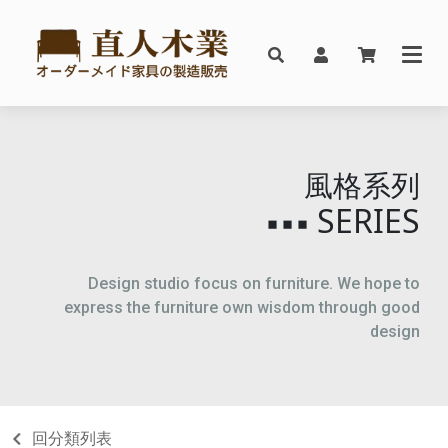
風格系列
SERIES
▪▪▪
Design studio focus on furniture. We hope to
express the furniture own wisdom through good
design
回分類列表