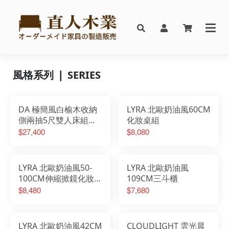
風格系列 ❘ SERIES
DA 極簡風白榆木收納
LYRA 北歐奶油風60CM
側兩抽5尺雙人床組搭
化妝桌組
配床邊櫃
$27,400
$8,080
LYRA 北歐奶油風50-
LYRA 北歐奶油風
100CM伸縮掀鏡化妝桌
109CM三斗櫃
椅組
$8,480
$7,680
LYRA 北歐奶油風42CM
CLOUDLIGHT 雲光晨