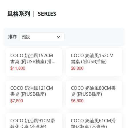
風格系列 ❘ SERIES
排序
COCO 奶油風152CM
COCO 奶油風152CM
書桌 (附USB插座) 搭配
書桌 (附USB插座)
活動櫃組
$11,800
$8,800
COCO 奶油風121CM
COCO 奶油風80CM書
書桌 (附USB插座)
桌 (附USB插座)
$7,800
$6,800
COCO 奶油風91CM滑
COCO 奶油風61CM滑
鏡化妝桌 (不含椅)
鏡化妝桌 (不含椅)