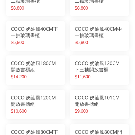
二抽玻璃書櫃
二抽玻璃書櫃
$8,800
$8,800
COCO 奶油風40CM下
COCO 奶油風40CM中
一抽玻璃書櫃
一抽玻璃書櫃
$5,800
$5,800
COCO 奶油風180CM
COCO 奶油風120CM
開放書櫃組
下三抽開放書櫃
$14,200
$11,600
COCO 奶油風120CM
COCO 奶油風101CM
開放書櫃組
開放書櫃組
$10,600
$9,600
COCO 奶油風80CM下
COCO 奶油風80CM開