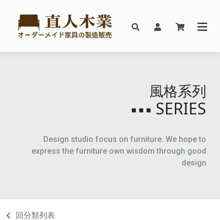
風格系列
SERIES
▪▪▪
Design studio focus on furniture. We hope to
express the furniture own wisdom through good
design
回分類列表