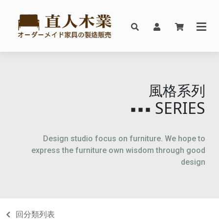
風格系列
SERIES
▪▪▪
Design studio focus on furniture. We hope to
express the furniture own wisdom through good
design
回分類列表