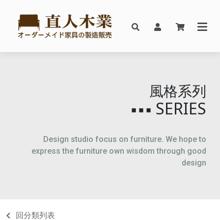
風格系列
SERIES
▪▪▪
Design studio focus on furniture. We hope to
express the furniture own wisdom through good
design
回分類列表