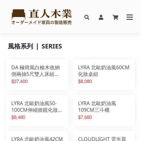
風格系列 ❘ SERIES
DA 極簡風白榆木收納
LYRA 北歐奶油風60CM
側兩抽5尺雙人床組搭
化妝桌組
配床邊櫃
$27,400
$8,080
LYRA 北歐奶油風50-
LYRA 北歐奶油風
100CM伸縮掀鏡化妝桌
109CM三斗櫃
椅組
$8,480
$7,680
LYRA 北歐奶油風42CM
CLOUDLIGHT 雲光晨