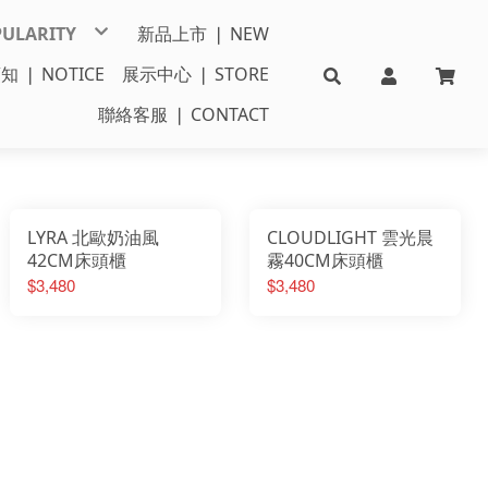
ULARITY
新品上市 ❘ NEW
RIES
 ❘ NOTICE
展示中心 ❘ STORE
RODUCT
NEW
IES
聯絡客服 ❘ CONTACT
現代風格
設計師款
日系風格
客廳
北歐風格
廚房
簡約風格
臥室
工業風格
書房
鄉村風格
DIY商品
實木系列
木地板
陶板系列
訂製床組
玄關櫃
櫥櫃
床組
書櫃
系統板系列
訂製沙發
鞋櫃
立櫃
床墊
書桌椅
綠建材面板系列
電視櫃
餐桌椅
衣櫃
升降桌
展示櫃
斗櫃
DORIS 現代風系列
STAR 北歐風系列
極簡風白榆木系列
AVERY 現代輕奢風系列
雲白淺榆木系列
APPLE 工業風系列
茶几
床頭櫃
RENE 白榆木系列
COFFEE 淺桐木系列
ELLIE 生活美學系列
FIONA 當代日系風系列
COUNTRY 鄉村風系列
NELSON 松木系列
LYRA 北歐奶油風
CLOUDLIGHT 雲光晨
沙發
化妝桌
ELLE 白榆木系列
STABLE 原木風系列
ASH 白橡木系列
DORA 設計風系列
ROSE 玫瑰白系列
ABEL 淺胡桃系列
北歐霧灰系列
ALEX 胡挑木系列
OAK 簡約系列
IVY 當代日系風系列
SUNNE 簡約生活系列
BRAC 層木系列
42CM床頭櫃
霧40CM床頭櫃
莫蘭迪奶油雲朵系列
CASAR 原木風格系列
ANTE 原木風格系列
JOY 現代日系風系列
VIEW 北美楓木系列
CELLO 明亮簡約系列
COCO 北歐風系列
EDWARD 北歐風系列
TIFFANY 白雪杉系列
VENUS 白榆木系列
LIVE 潔白生活系列
HARDWOOD 工業風
$3,480
$3,480
UL 莫蘭迪奶油風系列
OLIVER 古橡木系列
BOSTON 原切木系列
ROLA 白榆木系列
NORTH 北美楓木系列
LIGHT 輕工業風系列
RJ 現代奶油風系列
HAPPER 北歐風系列
COCO 橡木系列
MELODY 現代風系列
TINA 復古木系列
MAKE 積層木系列
RJ 北歐奶油風系列
HOUSE 北歐風系列
COLOR 清新風系列
MZ 當代日系風系列
RITA 白橡木系列
STEEL 積層木系列
DA 奶油白榆木系列
MORAND 北美橡木系列
ERIC 原切木系列
卓越當代系列
COCO 奶油風系列
STYLE 積層木系列
CLOUDLIGHT 雲光晨霧系列
OAK 橡木系列
HONEY 簡約系列
現代布織紋系列
COCO 田園奶油風系列
KELT 積層木系列
MIREN 柔霧奶油風系列
WELL 水古桐木系列
IESON 白橡木系列
綠建材溫馨系列
NEW YORK 北美楓木
NEW DAY 工業風系列
NU 柔光奶油風系列
SILVER 白橡木系列
JOES 原切木系列
卓越現代風
NARIA 奶油風系列
WILLIAN 胡桃木
ZX 現代奶油風系列
SIMPLE 北歐風系列
KELLY 白橡木系列
LIN 淺胡桃系列
CAN 古橡木系列
ASHLEY 仿古橡木系列
MEAN 北歐風系列
SUN 貓抓布系列
CARL 系列
ESPERA 日式簡約系列
LEO 北歐風系列
SPACE 簡單生活系列
GINO 系列
SWEET 白榆木系列
COLOR 北歐風系列
HANA 日系風系列
FUTURE 北歐風系列
TIME 現代風系列
MIRO 北歐風系列
ELENA 日系風系列
DA 白楓木系列
DA 白榆木系列
莫蘭迪布紋系列
UL 白榆木系列
北歐白楓木系列
TESS 淺橡極簡風