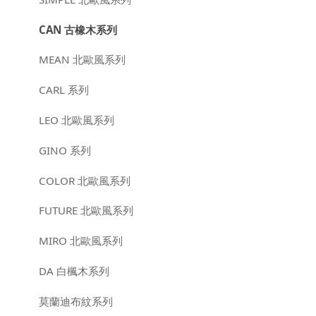
CAN 古橡木系列
MEAN 北歐風系列
CARL 系列
LEO 北歐風系列
GINO 系列
COLOR 北歐風系列
FUTURE 北歐風系列
MIRO 北歐風系列
DA 白楓木系列
莫蘭迪布紋系列