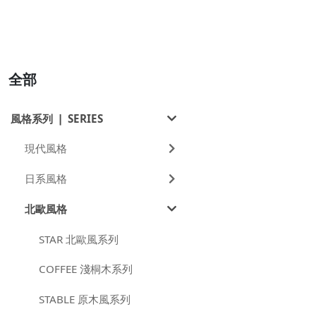
全部
風格系列 ❘ SERIES
現代風格
日系風格
北歐風格
STAR 北歐風系列
COFFEE 淺桐木系列
STABLE 原木風系列