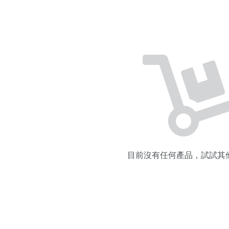
NINA 北歐簡約風系列
RENATA 現代簡約風系列
BOBO 北歐韵彩簡約風
MILA 輕奢簡約風系列
ERIC 北歐柔光系列
DA 簡約風淺楓木系列
LYRA 北歐奶油風系列
目前沒有任何產品，試試其