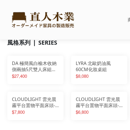
風格系列 ❘ SERIES
DA 極簡風白榆木收納
LYRA 北歐奶油風
側兩抽5尺雙人床組搭
60CM化妝桌組
配床邊櫃
$27,400
$8,080
CLOUDLIGHT 雲光晨
CLOUDLIGHT 雲光晨
霧平台置物平面床頭-6
霧平台置物平面床頭-5
尺
尺
$7,800
$6,800