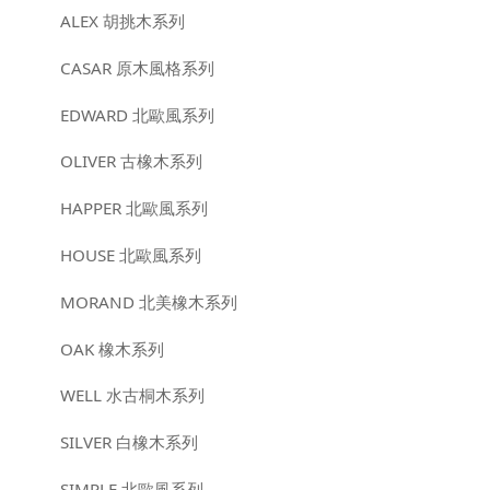
ALEX 胡挑木系列
CASAR 原木風格系列
EDWARD 北歐風系列
OLIVER 古橡木系列
HAPPER 北歐風系列
HOUSE 北歐風系列
MORAND 北美橡木系列
OAK 橡木系列
WELL 水古桐木系列
SILVER 白橡木系列
SIMPLE 北歐風系列