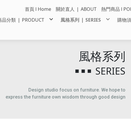
首頁 l Home
關於直人 ❘ ABOUT
熱門商品 l POP
風格系列 ❘ S
商品分類 ❘ PRODUCT
風格系列 ❘ SERIES
購物須知
商品分類 ❘ 
新品上市 ❘ 
木地板 ❘ SE
設計師款
現代風格
客廳
日系風格
廚房
北歐風格
臥室
簡約風格
書房
工業風格
DIY商品
鄉村風格
木地板
實木系列
陶板系列
訂製床組
玄關櫃
櫥櫃
床組
書櫃
風格系列
系統板系列
訂製沙發
鞋櫃
立櫃
床墊
書桌椅
綠建材面板系列
電視櫃
餐桌椅
衣櫃
升降桌
展示櫃
斗櫃
DORIS 現代風系列
STAR 北歐風系列
極簡風白榆木系列
AVERY 現代輕奢風系列
雲白淺榆木系列
APPLE 工業風系列
茶几
床頭櫃
RENE 白榆木系列
COFFEE 淺桐木系列
ELLIE 生活美學系列
FIONA 當代日系風系列
COUNTRY 鄉村風系列
NELSON 松木系列
沙發
化妝桌
ELLE 白榆木系列
STABLE 原木風系列
ASH 白橡木系列
DORA 設計風系列
ROSE 玫瑰白系列
ABEL 淺胡桃系列
▪▪▪
SERIES
北歐霧灰系列
ALEX 胡挑木系列
OAK 簡約系列
IVY 當代日系風系列
SUNNE 簡約生活系列
BRAC 層木系列
3.5尺
莫蘭迪奶油雲朵系列
CASAR 原木風格系列
ANTE 原木風格系列
JOY 現代日系風系列
VIEW 北美楓木系列
CELLO 明亮簡約系列
5尺
COCO 北歐風系列
EDWARD 北歐風系列
TIFFANY 白雪杉系列
VENUS 白榆木系列
LIVE 潔白生活系列
HARDWOOD 工業風
6尺
UL 莫蘭迪奶油風系列
OLIVER 古橡木系列
BOSTON 原切木系列
ROLA 白榆木系列
NORTH 北美楓木系列
LIGHT 輕工業風系列
RJ 現代奶油風系列
HAPPER 北歐風系列
COCO 橡木系列
MELODY 現代風系列
TINA 復古木系列
MAKE 積層木系列
RJ 北歐奶油風系列
HOUSE 北歐風系列
COLOR 清新風系列
MZ 當代日系風系列
RITA 白橡木系列
STEEL 積層木系列
DA 奶油白榆木系列
MORAND 北美橡木系列
ERIC 原切木系列
卓越當代系列
COCO 奶油風系列
STYLE 積層木系列
CLOUDLIGHT 雲光晨霧系列
OAK 橡木系列
HONEY 簡約系列
現代布織紋系列
COCO 田園奶油風系列
KELT 積層木系列
Design studio focus on furniture. We hope to
MIREN 柔霧奶油風系列
WELL 水古桐木系列
IESON 白橡木系列
綠建材溫馨系列
NEW YORK 北美楓木
NEW DAY 工業風系列
NU 柔光奶油風系列
SILVER 白橡木系列
JOES 原切木系列
卓越現代風
NARIA 奶油風系列
WILLIAN 胡桃木
ZX 現代奶油風系列
SIMPLE 北歐風系列
KELLY 白橡木系列
LIN 淺胡桃系列
express the furniture own wisdom through good design
CAN 古橡木系列
ASHLEY 仿古橡木系列
MEAN 北歐風系列
SUN 貓抓布系列
CARL 系列
ESPERA 日式簡約系列
LEO 北歐風系列
SPACE 簡單生活系列
GINO 系列
SWEET 白榆木系列
COLOR 北歐風系列
HANA 日系風系列
FUTURE 北歐風系列
TIME 現代風系列
MIRO 北歐風系列
ELENA 日系風系列
DA 白楓木系列
DA 白榆木系列
莫蘭迪布紋系列
UL 白榆木系列
北歐白楓木系列
TESS 淺橡極簡風
SNOW 北歐風白楓木系列
JASPER 現代簡約風系列