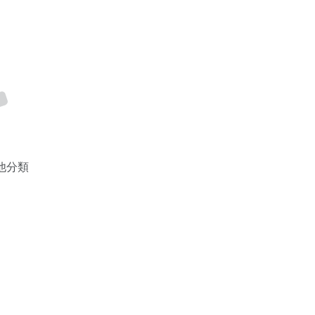
SNOW 北歐風白楓木系列
JASPER 現代簡約風系列
NINA 北歐簡約風系列
RENATA 現代簡約風系列
BOBO 北歐韵彩簡約風
MILA 輕奢簡約風系列
ERIC 北歐柔光系列
DA 簡約風淺楓木系列
LYRA 北歐奶油風系列
他分類