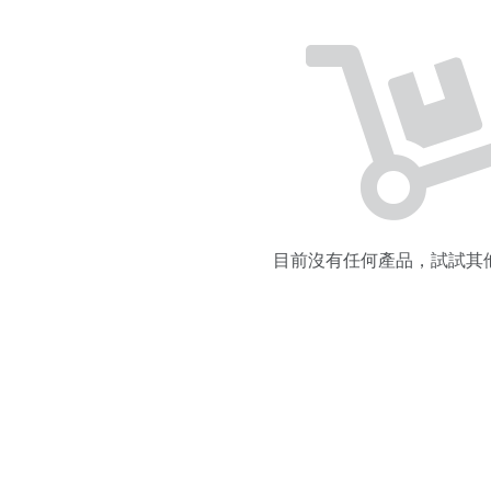
NINA 北歐簡約風系列
RENATA 現代簡約風系列
BOBO 北歐韵彩簡約風
MILA 輕奢簡約風系列
ERIC 北歐柔光系列
DA 簡約風淺楓木系列
LYRA 北歐奶油風系列
目前沒有任何產品，試試其