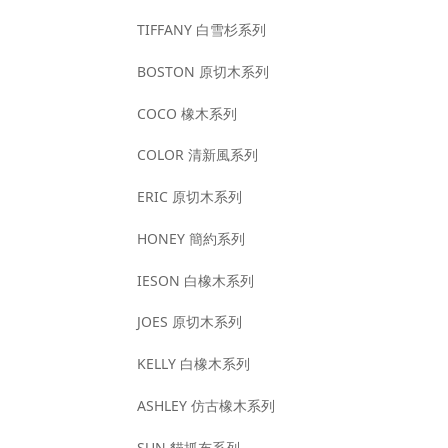
TIFFANY 白雪杉系列
BOSTON 原切木系列
COCO 橡木系列
COLOR 清新風系列
ERIC 原切木系列
HONEY 簡約系列
IESON 白橡木系列
JOES 原切木系列
KELLY 白橡木系列
ASHLEY 仿古橡木系列
SUN 貓抓布系列