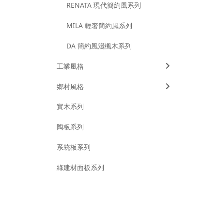
RENATA 現代簡約風系列
MILA 輕奢簡約風系列
DA 簡約風淺楓木系列
工業風格
鄉村風格
實木系列
陶板系列
系統板系列
綠建材面板系列