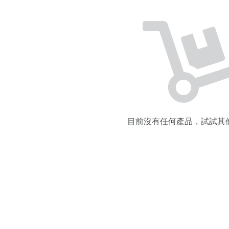
NINA 北歐簡約風系列
RENATA 現代簡約風系列
BOBO 北歐韵彩簡約風
MILA 輕奢簡約風系列
ERIC 北歐柔光系列
DA 簡約風淺楓木系列
LYRA 北歐奶油風系列
目前沒有任何產品，試試其