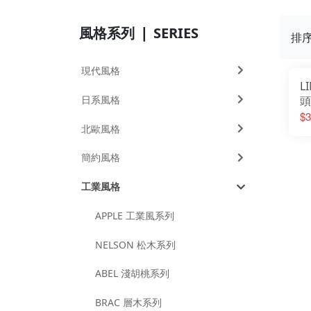
風格系列 ❘ SERIES
排
現代風格
L
日系風格
頭
$3
北歐風格
簡約風格
工業風格
APPLE 工業風系列
NELSON 松木系列
ABEL 淺胡桃系列
BRAC 層木系列