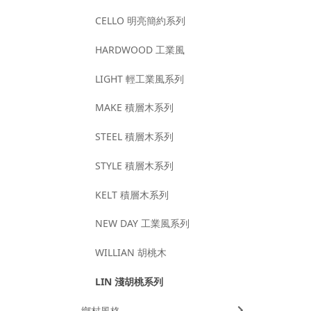
CELLO 明亮簡約系列
HARDWOOD 工業風
LIGHT 輕工業風系列
MAKE 積層木系列
STEEL 積層木系列
STYLE 積層木系列
KELT 積層木系列
NEW DAY 工業風系列
WILLIAN 胡桃木
LIN 淺胡桃系列
鄉村風格