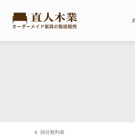
回分類列表