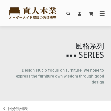
風格系列
SERIES
▪▪▪
Design studio focus on furniture. We hope to
express the furniture own wisdom through good
design
回分類列表