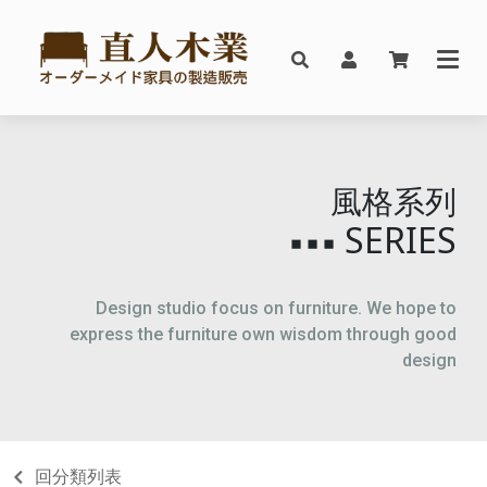
風格系列
SERIES
▪▪▪
Design studio focus on furniture. We hope to
express the furniture own wisdom through good
design
回分類列表