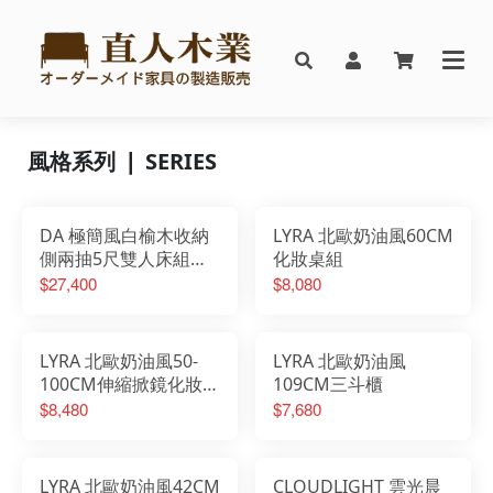
風格系列 ❘ SERIES
DA 極簡風白榆木收納
LYRA 北歐奶油風60CM
側兩抽5尺雙人床組搭
化妝桌組
配床邊櫃
$27,400
$8,080
LYRA 北歐奶油風50-
LYRA 北歐奶油風
100CM伸縮掀鏡化妝桌
109CM三斗櫃
椅組
$8,480
$7,680
LYRA 北歐奶油風42CM
CLOUDLIGHT 雲光晨