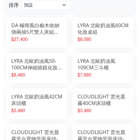
排序
DA 極簡風白榆木收納
LYRA 北歐奶油風60CM
側兩抽5尺雙人床組搭
化妝桌組
配床邊櫃
$27,400
$8,080
LYRA 北歐奶油風50-
LYRA 北歐奶油風
100CM伸縮掀鏡化妝桌
109CM三斗櫃
椅組
$8,480
$7,680
LYRA 北歐奶油風42CM
CLOUDLIGHT 雲光晨
床頭櫃
霧40CM床頭櫃
$3,480
$3,480
CLOUDLIGHT 雲光晨
CLOUDLIGHT 雲光晨
霧平台置物平面床頭-6
霧平台置物平面床頭-5