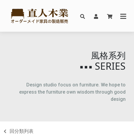
風格系列
SERIES
▪▪▪
Design studio focus on furniture. We hope to
express the furniture own wisdom through good
design
回分類列表