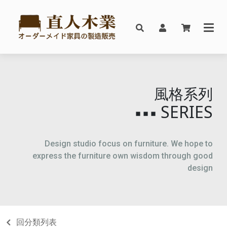
風格系列
SERIES
▪▪▪
Design studio focus on furniture. We hope to
express the furniture own wisdom through good
design
回分類列表