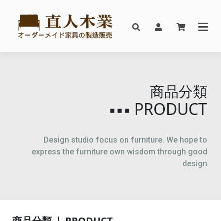
商品分類
PRODUCT
▪▪▪
Design studio focus on furniture. We hope to
express the furniture own wisdom through good
design
商品分類 ❘ PRODUCT