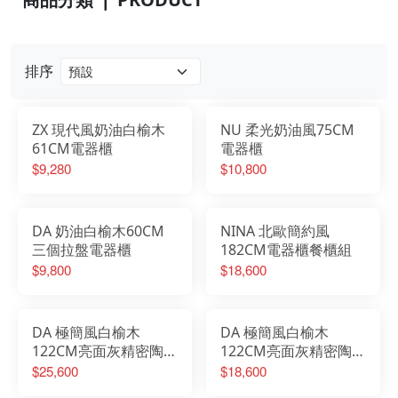
排序
ZX 現代風奶油白榆木
NU 柔光奶油風75CM
61CM電器櫃
電器櫃
$9,280
$10,800
DA 奶油白榆木60CM
NINA 北歐簡約風
三個拉盤電器櫃
182CM電器櫃餐櫃組
$9,800
$18,600
DA 極簡風白榆木
DA 極簡風白榆木
122CM亮面灰精密陶板
122CM亮面灰精密陶板
上下櫥櫃組加60CM電
櫥櫃加60CM電器櫃
$25,600
$18,600
器櫃