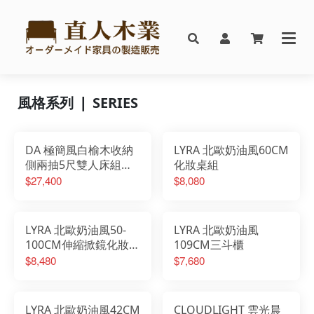
風格系列 ❘ SERIES
DA 極簡風白榆木收納
LYRA 北歐奶油風60CM
側兩抽5尺雙人床組搭
化妝桌組
配床邊櫃
$27,400
$8,080
LYRA 北歐奶油風50-
LYRA 北歐奶油風
100CM伸縮掀鏡化妝桌
109CM三斗櫃
椅組
$8,480
$7,680
LYRA 北歐奶油風42CM
CLOUDLIGHT 雲光晨