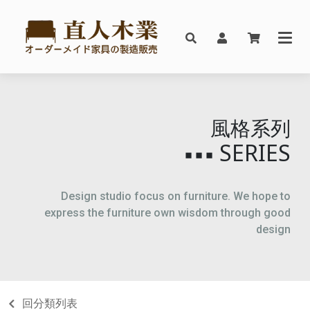
風格系列
SERIES
▪▪▪
Design studio focus on furniture. We hope to
express the furniture own wisdom through good
design
回分類列表