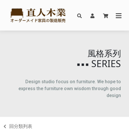
風格系列
SERIES
▪▪▪
Design studio focus on furniture. We hope to
express the furniture own wisdom through good
design
回分類列表