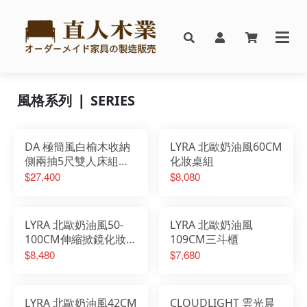
風格系列 ❘ SERIES
DA 極簡風白榆木收納
LYRA 北歐奶油風60CM
側兩抽5尺雙人床組搭
化妝桌組
配床邊櫃
$27,400
$8,080
LYRA 北歐奶油風50-
LYRA 北歐奶油風
100CM伸縮掀鏡化妝桌
109CM三斗櫃
椅組
$8,480
$7,680
LYRA 北歐奶油風42CM
CLOUDLIGHT 雲光晨