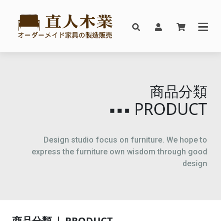
商品分類
PRODUCT
▪▪▪
Design studio focus on furniture. We hope to
express the furniture own wisdom through good
design
商品分類 ❘ PRODUCT