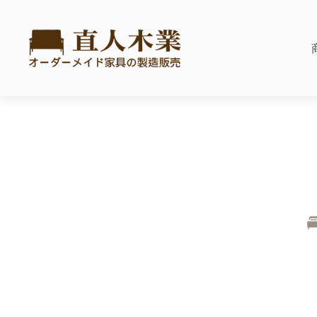
Natural
讓我