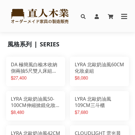
風格系列 ❘ SERIES
DA 極簡風白榆木收納
LYRA 北歐奶油風60CM
側兩抽5尺雙人床組搭
化妝桌組
配床邊櫃
$27,400
$8,080
LYRA 北歐奶油風50-
LYRA 北歐奶油風
100CM伸縮掀鏡化妝桌
109CM三斗櫃
椅組
$8,480
$7,680
LYRA 北歐奶油風42CM
CLOUDLIGHT 雲光晨