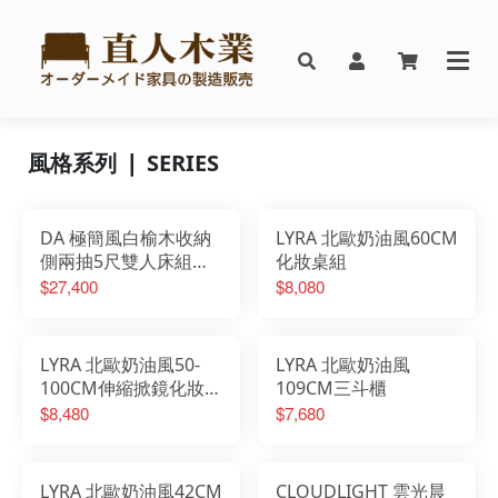
風格系列 ❘ SERIES
DA 極簡風白榆木收納
LYRA 北歐奶油風60CM
側兩抽5尺雙人床組搭
化妝桌組
配床邊櫃
$27,400
$8,080
LYRA 北歐奶油風50-
LYRA 北歐奶油風
100CM伸縮掀鏡化妝桌
109CM三斗櫃
椅組
$8,480
$7,680
LYRA 北歐奶油風42CM
CLOUDLIGHT 雲光晨