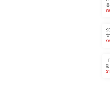
書
$8
S
實
$8
【
訂
活
$1
(