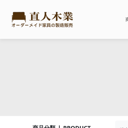
商品分類 ❘ PRODUCT