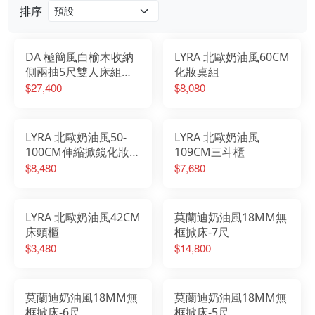
排序
DA 極簡風白榆木收納
LYRA 北歐奶油風60CM
側兩抽5尺雙人床組搭
化妝桌組
配床邊櫃
$27,400
$8,080
LYRA 北歐奶油風50-
LYRA 北歐奶油風
100CM伸縮掀鏡化妝桌
109CM三斗櫃
椅組
$8,480
$7,680
LYRA 北歐奶油風42CM
莫蘭迪奶油風18MM無
床頭櫃
框掀床-7尺
$3,480
$14,800
莫蘭迪奶油風18MM無
莫蘭迪奶油風18MM無
框掀床-6尺
框掀床-5尺