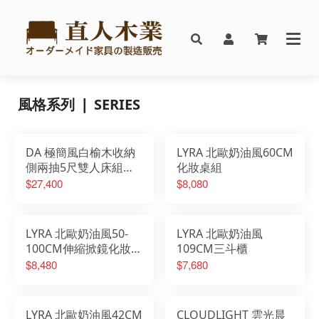
風格系列 ❘ SERIES
DA 極簡風白榆木收納
LYRA 北歐奶油風60CM
側兩抽5尺雙人床組搭
化妝桌組
配床邊櫃
$27,400
$8,080
LYRA 北歐奶油風50-
LYRA 北歐奶油風
100CM伸縮掀鏡化妝桌
109CM三斗櫃
椅組
$8,480
$7,680
LYRA 北歐奶油風42CM
CLOUDLIGHT 雲光晨