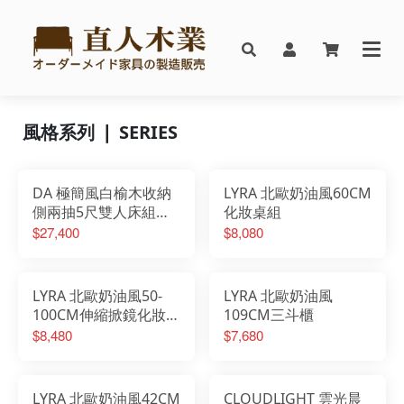
風格系列 ❘ SERIES
DA 極簡風白榆木收納
LYRA 北歐奶油風60CM
側兩抽5尺雙人床組搭
化妝桌組
配床邊櫃
$27,400
$8,080
LYRA 北歐奶油風50-
LYRA 北歐奶油風
100CM伸縮掀鏡化妝桌
109CM三斗櫃
椅組
$8,480
$7,680
LYRA 北歐奶油風42CM
CLOUDLIGHT 雲光晨