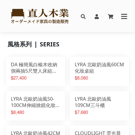
風格系列 ❘ SERIES
DA 極簡風白榆木收納
LYRA 北歐奶油風60CM
側兩抽5尺雙人床組搭
化妝桌組
配床邊櫃
$27,400
$8,080
LYRA 北歐奶油風50-
LYRA 北歐奶油風
100CM伸縮掀鏡化妝桌
109CM三斗櫃
椅組
$8,480
$7,680
LYRA 北歐奶油風42CM
CLOUDLIGHT 雲光晨