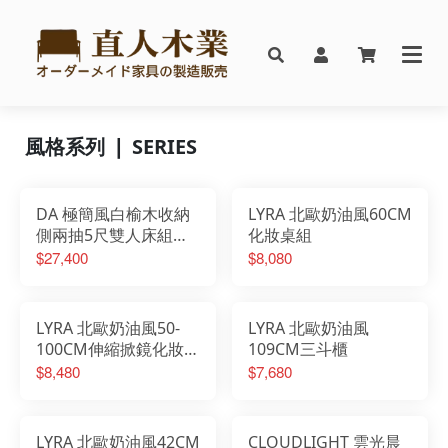
風格系列 ❘ SERIES
DA 極簡風白榆木收納
LYRA 北歐奶油風60CM
側兩抽5尺雙人床組搭
化妝桌組
配床邊櫃
$27,400
$8,080
LYRA 北歐奶油風50-
LYRA 北歐奶油風
100CM伸縮掀鏡化妝桌
109CM三斗櫃
椅組
$8,480
$7,680
LYRA 北歐奶油風42CM
CLOUDLIGHT 雲光晨