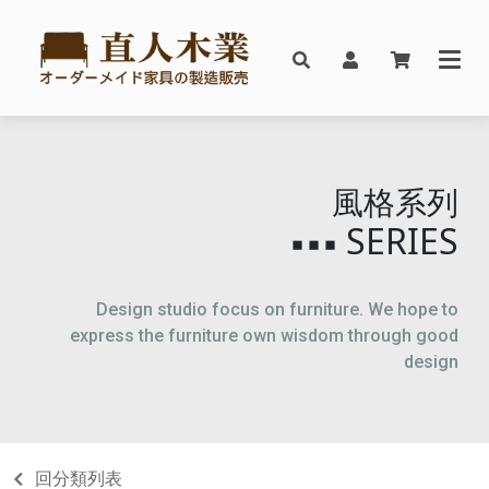
風格系列
SERIES
▪▪▪
Design studio focus on furniture. We hope to
express the furniture own wisdom through good
design
回分類列表